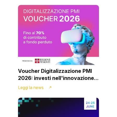
Voucher Digitalizzazione PMI
2026: investi nell'innovazione
con il supporto di Archibuzz
Leggi la news