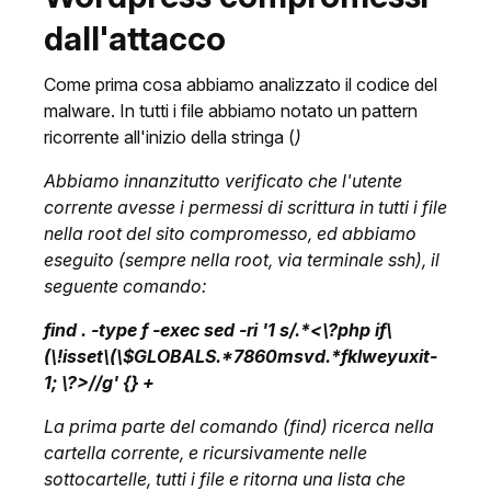
dall'attacco
Come prima cosa abbiamo analizzato il codice del
malware. In tutti i file abbiamo notato un pattern
ricorrente all'inizio della stringa (
)
Abbiamo innanzitutto verificato che l'utente
corrente avesse i permessi di scrittura in tutti i file
nella root del sito compromesso, ed abbiamo
eseguito (sempre nella root, via terminale ssh), il
seguente comando:
find . -type f -exec sed -ri '1 s/.*<\?php if\
(\!isset\(\$GLOBALS.*7860msvd.*fklweyuxit-
1; \?>//g' {} +
La prima parte del comando (find) ricerca nella
cartella corrente, e ricursivamente nelle
sottocartelle, tutti i file e ritorna una lista che