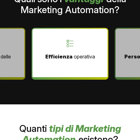
Marketing Automation?
delle
Efficienza
operativa
Perso
Quanti
tipi di Marketing
Automation
esistono?