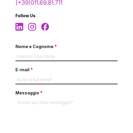
(+39)011.69.81.711
Follow Us
form-wrapper
Nome e Cognome
E-mail
Messaggio