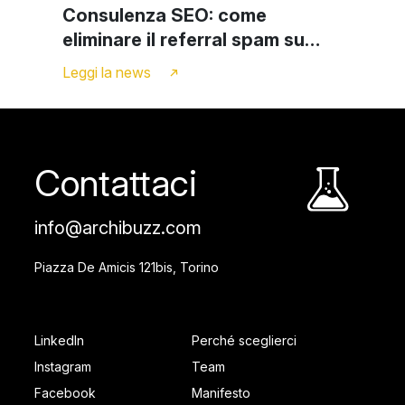
Consulenza SEO: come
eliminare il referral spam su
Google Analytics
Leggi la news
Contattaci
info@archibuzz.com
Piazza De Amicis 121bis, Torino
SOCIAL FOOTER
PAGES FOOTER
LinkedIn
Perché sceglierci
Instagram
Team
Facebook
Manifesto