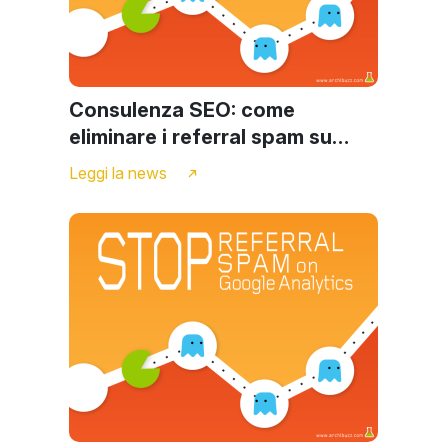
Consulenza SEO: come
eliminare i referral spam su
Google Analytics - seconda
Leggi la news
parte