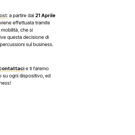
ost
: a partire dal
21 Aprile
iene effettuata tramite
obilità, che si
sive questa decisione di
percussioni sul business.
contattaci
e ti faremo
o su ogni dispositivo, ed
iness!