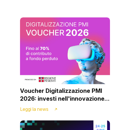
Voucher Digitalizzazione PMI
2026: investi nell'innovazione
con il supporto di Archibuzz
Leggi la news