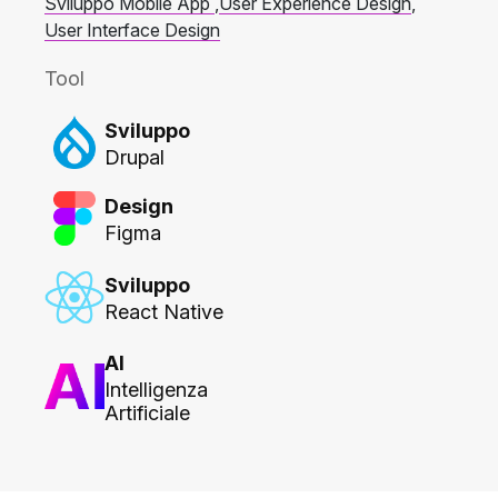
Sviluppo Mobile App
,
User Experience Design
,
User Interface Design
Tool
Sviluppo
Drupal
Design
Figma
Sviluppo
React Native
AI
Intelligenza
Artificiale